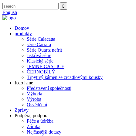
English
Domov
produkty
Série Calacatta
série Carrara
Série Quartz nefrit
Jiskřivá série
Klasická série
JEMNÉ ČÁSTICE
ČERNOBÍLÝ
Třpytivý kámen se zrcadlovými kousky
Kdo jsme
Představení společnosti
Výhoda
Výroba
Osvědčení
Zprávy
Podpěra, podpora
Péče a údržba
Záruka
Nejčastější dotazy