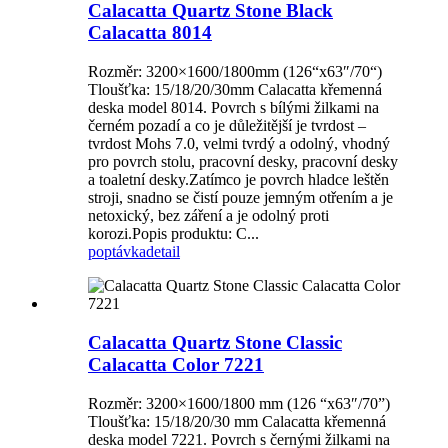
Calacatta Quartz Stone Black
Calacatta 8014
Rozměr: 3200×1600/1800mm (126“x63″/70“)
Tloušťka: 15/18/20/30mm Calacatta křemenná
deska model 8014. Povrch s bílými žilkami na
černém pozadí a co je důležitější je tvrdost –
tvrdost Mohs 7.0, velmi tvrdý a odolný, vhodný
pro povrch stolu, pracovní desky, pracovní desky
a toaletní desky.Zatímco je povrch hladce leštěn
stroji, snadno se čistí pouze jemným otřením a je
netoxický, bez záření a je odolný proti
korozi.Popis produktu: C...
poptávka
detail
Calacatta Quartz Stone Classic
Calacatta Color 7221
Rozměr: 3200×1600/1800 mm (126 “x63″/70”)
Tloušťka: 15/18/20/30 mm Calacatta křemenná
deska model 7221. Povrch s černými žilkami na