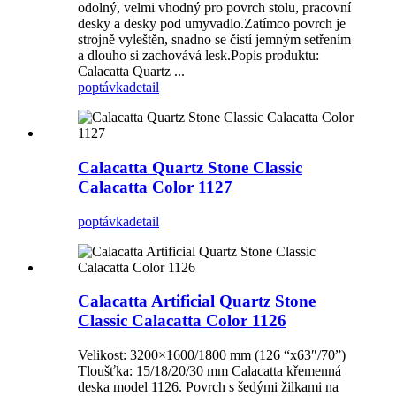
odolný, velmi vhodný pro povrch stolu, pracovní
desky a desky pod umyvadlo.Zatímco povrch je
strojně vyleštěn, snadno se čistí jemným setřením
a dlouho si zachovává lesk.Popis produktu:
Calacatta Quartz ...
poptávka
detail
Calacatta Quartz Stone Classic
Calacatta Color 1127
poptávka
detail
Calacatta Artificial Quartz Stone
Classic Calacatta Color 1126
Velikost: 3200×1600/1800 mm (126 “x63″/70”)
Tloušťka: 15/18/20/30 mm Calacatta křemenná
deska model 1126. Povrch s šedými žilkami na