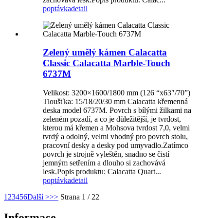
poptávka
detail
Zelený umělý kámen Calacatta
Classic Calacatta Marble-Touch
6737M
Velikost: 3200×1600/1800 mm (126 “x63″/70”)
Tloušťka: 15/18/20/30 mm Calacatta křemenná
deska model 6737M. Povrch s bílými žilkami na
zeleném pozadí, a co je důležitější, je tvrdost,
kterou má křemen a Mohsova tvrdost 7,0, velmi
tvrdý a odolný, velmi vhodný pro povrch stolu,
pracovní desky a desky pod umyvadlo.Zatímco
povrch je strojně vyleštěn, snadno se čistí
jemným setřením a dlouho si zachovává
lesk.Popis produktu: Calacatta Quart...
poptávka
detail
1
2
3
4
5
6
Další >
>>
Strana 1 / 22
Informace