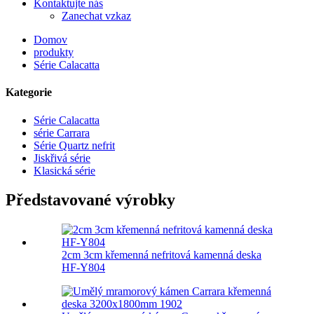
Kontaktujte nás
Zanechat vzkaz
Domov
produkty
Série Calacatta
Kategorie
Série Calacatta
série Carrara
Série Quartz nefrit
Jiskřivá série
Klasická série
Představované výrobky
2cm 3cm křemenná nefritová kamenná deska
HF-Y804