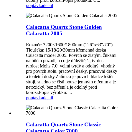
odolný proti korozi.Popis produktu: C...
poptávka
detail
Calacatta Quartz Stone Golden
Calacatta 2005
Rozměr: 3200×1600/1800mm (126“x63″/70“)
Tloušťka: 15/18/20/30mm křemenná deska
Calacatta model 2005. Povrch se zlatými žilkami
na bílém pozadí, a co je důležitější, tvrdost –
tvrdost Mohs 7.0, velmi tvrdý a odolný, vhodný
pro povrch stolu, pracovní desky, pracovní desky
a toaletní desky.Zatímco je povrch hladce leštěn
stroji, snadno se čistí pouze jemným otřením a je
netoxický, bez záření a je odolný proti
korozi.Popis výrobku: ...
poptávka
detail
Calacatta Quartz Stone Classic
Calacatta Color 7000