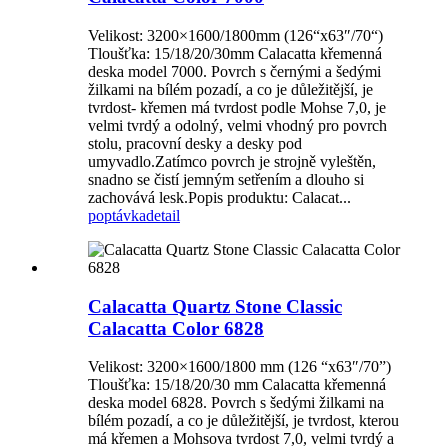
Velikost: 3200×1600/1800mm (126“x63″/70“)
Tloušťka: 15/18/20/30mm Calacatta křemenná
deska model 7000. Povrch s černými a šedými
žilkami na bílém pozadí, a co je důležitější, je
tvrdost- křemen má tvrdost podle Mohse 7,0, je
velmi tvrdý a odolný, velmi vhodný pro povrch
stolu, pracovní desky a desky pod
umyvadlo.Zatímco povrch je strojně vyleštěn,
snadno se čistí jemným setřením a dlouho si
zachovává lesk.Popis produktu: Calacat...
poptávka
detail
Calacatta Quartz Stone Classic
Calacatta Color 6828
Velikost: 3200×1600/1800 mm (126 “x63″/70”)
Tloušťka: 15/18/20/30 mm Calacatta křemenná
deska model 6828. Povrch s šedými žilkami na
bílém pozadí, a co je důležitější, je tvrdost, kterou
má křemen a Mohsova tvrdost 7,0, velmi tvrdý a