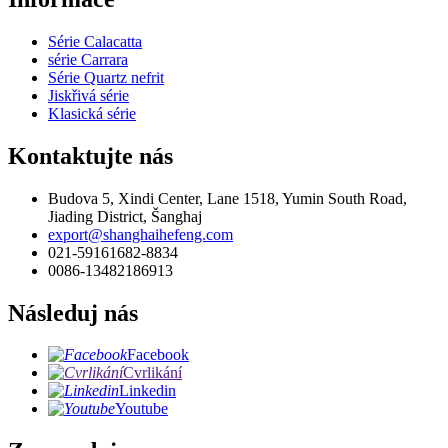
Série Calacatta
série Carrara
Série Quartz nefrit
Jiskřivá série
Klasická série
Kontaktujte nás
Budova 5, Xindi Center, Lane 1518, Yumin South Road,
Jiading District, Šanghaj
export@shanghaihefeng.com
021-59161682-8834
0086-13482186913
Následuj nás
Facebook
Cvrlikání
Linkedin
Youtube