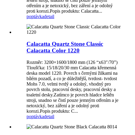
leštěn stroji, snadno se čistí pouze jemným
otřením a je netoxický, bez záření a je odolný
proti korozi.Popis produktu: Calacatta...
poptávka
detail
Calacatta Quartz Stone Classic
Calacatta Color 1220
Rozměr: 3200×1600/1800 mm (126 “x63″/70”)
Tloušťka: 15/18/20/30 mm Calacatta křemenná
deska model 1220. Povrch s černými žilkami na
bílém pozadí, a co je důležitější, tvrdost- tvrdost
Mohs 7.0, velmi tvrdý a odolný, vhodný pro
povrch stolu, pracovní desky, pracovní desky a
toaletní desky.Zatímco je povrch hladce leštěn
stroji, snadno se čistí pouze jemným otřením a je
netoxický, bez záření a je odolný proti
korozi.Popis produktu: C...
poptávka
detail