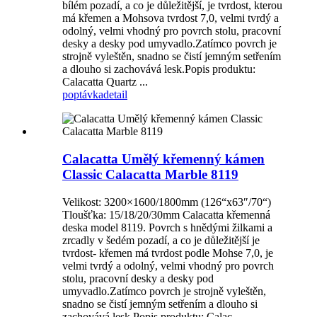
bílém pozadí, a co je důležitější, je tvrdost, kterou
má křemen a Mohsova tvrdost 7,0, velmi tvrdý a
odolný, velmi vhodný pro povrch stolu, pracovní
desky a desky pod umyvadlo.Zatímco povrch je
strojně vyleštěn, snadno se čistí jemným setřením
a dlouho si zachovává lesk.Popis produktu:
Calacatta Quartz ...
poptávka
detail
Calacatta Umělý křemenný kámen
Classic Calacatta Marble 8119
Velikost: 3200×1600/1800mm (126“x63″/70“)
Tloušťka: 15/18/20/30mm Calacatta křemenná
deska model 8119. Povrch s hnědými žilkami a
zrcadly v šedém pozadí, a co je důležitější je
tvrdost- křemen má tvrdost podle Mohse 7,0, je
velmi tvrdý a odolný, velmi vhodný pro povrch
stolu, pracovní desky a desky pod
umyvadlo.Zatímco povrch je strojně vyleštěn,
snadno se čistí jemným setřením a dlouho si
zachovává lesk.Popis produktu: Calac...