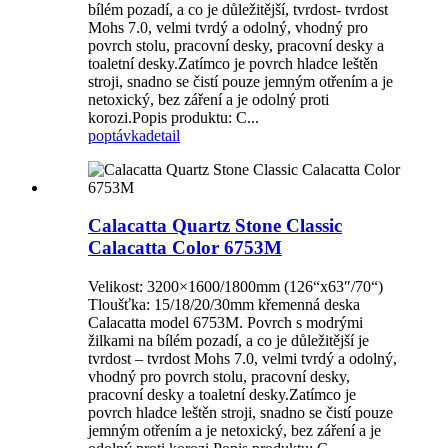
bílém pozadí, a co je důležitější, tvrdost- tvrdost
Mohs 7.0, velmi tvrdý a odolný, vhodný pro
povrch stolu, pracovní desky, pracovní desky a
toaletní desky.Zatímco je povrch hladce leštěn
stroji, snadno se čistí pouze jemným otřením a je
netoxický, bez záření a je odolný proti
korozi.Popis produktu: C...
poptávka
detail
Calacatta Quartz Stone Classic
Calacatta Color 6753M
Velikost: 3200×1600/1800mm (126“x63″/70“)
Tloušťka: 15/18/20/30mm křemenná deska
Calacatta model 6753M. Povrch s modrými
žilkami na bílém pozadí, a co je důležitější je
tvrdost – tvrdost Mohs 7.0, velmi tvrdý a odolný,
vhodný pro povrch stolu, pracovní desky,
pracovní desky a toaletní desky.Zatímco je
povrch hladce leštěn stroji, snadno se čistí pouze
jemným otřením a je netoxický, bez záření a je