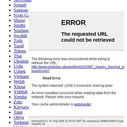
Somali
Samoan
Scots Gaelic
Shona
Sindhi
Sundanese
Swahili
Tajik
Tamil
Telugu
Thai
Ukrainian
Urdu
Uzbek
Vietnamese
Welsh
Xhosa
Yiddish
Yoruba
Zulu
Kinyarwanda
Tatar
Oriya
Turkmen