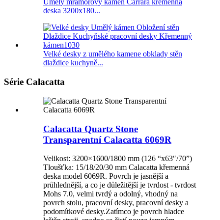
Umělý mramorový kámen Carrara křemenná
deska 3200x180...
Velké desky z umělého kamene obklady stěn
dlaždice kuchyně...
Série Calacatta
Calacatta Quartz Stone
Transparentní Calacatta 6069R
Velikost: 3200×1600/1800 mm (126 “x63″/70”)
Tloušťka: 15/18/20/30 mm Calacatta křemenná
deska model 6069R. Povrch je jasnější a
průhlednější, a co je důležitější je tvrdost - tvrdost
Mohs 7.0, velmi tvrdý a odolný, vhodný na
povrch stolu, pracovní desky, pracovní desky a
podomítkové desky.Zatímco je povrch hladce