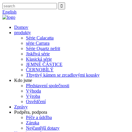
English
Domov
produkty
Série Calacatta
série Carrara
Série Quartz nefrit
Jiskřivá série
Klasická série
JEMNÉ ČÁSTICE
ČERNOBÍLÝ
Třpytivý kámen se zrcadlovými kousky
Kdo jsme
Představení společnosti
Výhoda
Výroba
Osvědčení
Zprávy
Podpěra, podpora
Péče a údržba
Záruka
Nejčastější dotazy