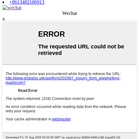
+8613482186913
Wechat
x