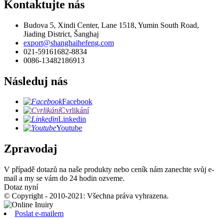
Kontaktujte nás
Budova 5, Xindi Center, Lane 1518, Yumin South Road,
Jiading District, Šanghaj
export@shanghaihefeng.com
021-59161682-8834
0086-13482186913
Následuj nás
Facebook
Cvrlikání
Linkedin
Youtube
Zpravodaj
V případě dotazů na naše produkty nebo ceník nám zanechte svůj e-
mail a my se vám do 24 hodin ozveme.
Dotaz nyní
© Copyright - 2010-2021: Všechna práva vyhrazena.
Poslat e-mailem